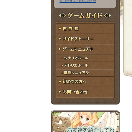
※ ID/パスワードを忘れた方
ア
ワ
ド
ー
レ
ド
ゲームガイド
ス
世界観
サイドストーリー
ゲームマニュアル
シナリオルール
アトリエルール
戦闘マニュアル
初めての方へ
お問い合わせ