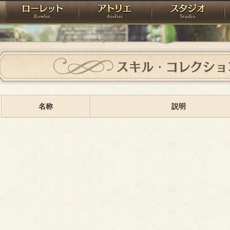
神殿
ローレット
アトリエ
raPartyProject
スキル・コレクショ
名称
説明