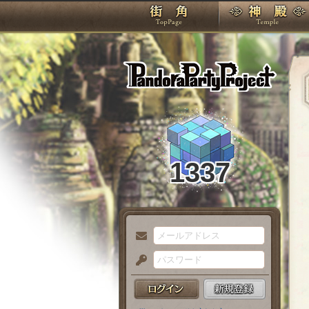
TOP
Pando
1337
メ
ー
パ
ル
ス