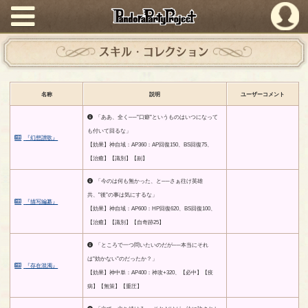
PandoraPartyProject
スキル・コレクション
名称
説明
ユーザーコメント
「ああ、全く──"口癖"というものはいつになって
も付いて回るな」
『幻想讃歌』
【効果】神自域：AP360：AP回復150、BS回復75、
【治癒】【識別】【副】
「今のは何も無かった、と──さぁ往け英雄
共、"後"の事は気にするな」
『描写編纂』
【効果】神自域：AP600：HP回復620、BS回復100、
【治癒】【識別】【自奇跡25】
「ところで一つ問いたいのだが──本当にそれ
は"効かない"のだったか？」
『存在混濁』
【効果】神中単：AP400：神攻+320、【必中】【疫
病】【無策】【重圧】