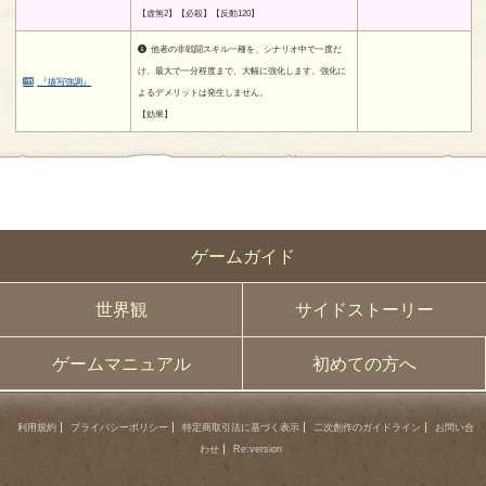
【虚無2】【必殺】【反動120】
他者の非戦闘スキル一種を、シナリオ中で一度だ
け、最大で一分程度まで、大幅に強化します。強化に
『描写強調』
よるデメリットは発生しません。
【効果】
ゲームガイド
世界観
サイドストーリー
ゲームマニュアル
初めての方へ
利用規約
プライバシーポリシー
特定商取引法に基づく表示
二次創作のガイドライン
お問い合
わせ
Re:version