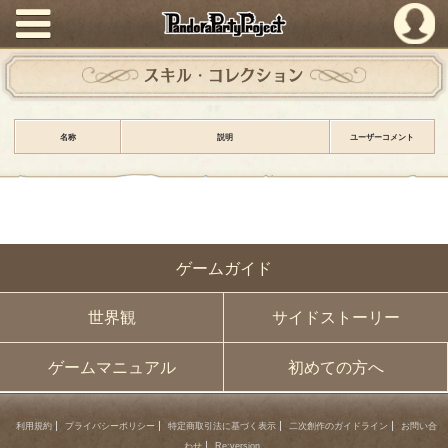
PandoraPartyProject
スキル・コレクション
名称
説明
ユーザーコメント
ゲームガイド
世界観
サイドストーリー
ゲームマニュアル
初めての方へ
利用規約
プライバシーポリシー
特定商取引法に基づく表示
二次創作のガイドライン
お問い合
わせ
Re:version