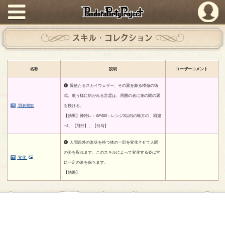
PandoraPartyProject
スキル・コレクション
名称
説明
ユーザーコメント
翼使たるスカイウェザー、その翼を象る模倣の術
式。歌う様に紡がれる言霊は、周囲の者に束の間の翼
羽衣賛歌
を授ける。
【効果】神特レ：AP400：レンジ2以内の味方の、回避
+4、【飛行】、【付与】
人間以外の形状を持つ体の一部を変化させて人間
の姿を取れます。このスキルによって変化する姿は常
変化
に一定の形を保ちます。
【効果】