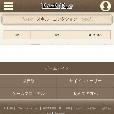
PandoraPartyProject
スキル・コレクション
名称
説明
ユーザーコメント
ゲームガイド
世界観
サイドストーリー
ゲームマニュアル
初めての方へ
利用規約
プライバシーポリシー
特定商取引法に基づく表示
二次創作のガイドライン
お問い合
わせ
Re:version