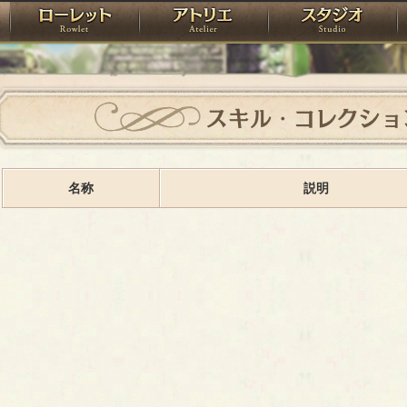
神殿
ローレット
アトリエ
raPartyProject
スキル・コレクショ
名称
説明