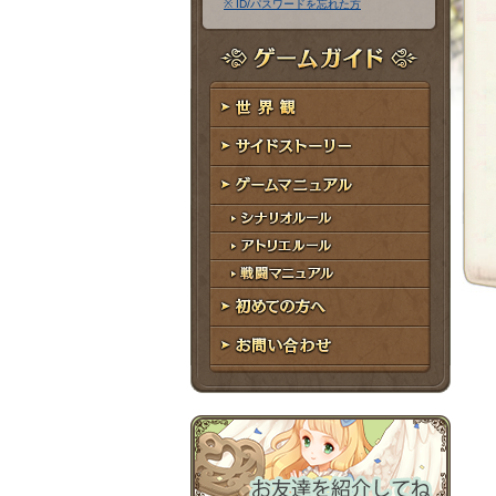
※ ID/パスワードを忘れた方
ア
ワ
ド
ー
レ
ド
ゲームガイド
ス
世界観
サイドストーリー
ゲームマニュアル
シナリオルール
アトリエルール
戦闘マニュアル
初めての方へ
お問い合わせ