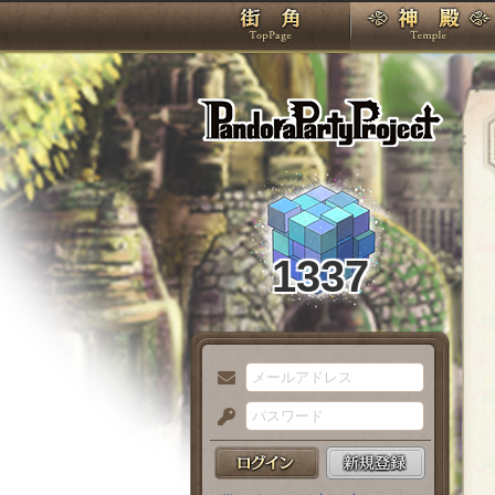
TOP
Pando
1337
メ
ー
パ
ル
ス