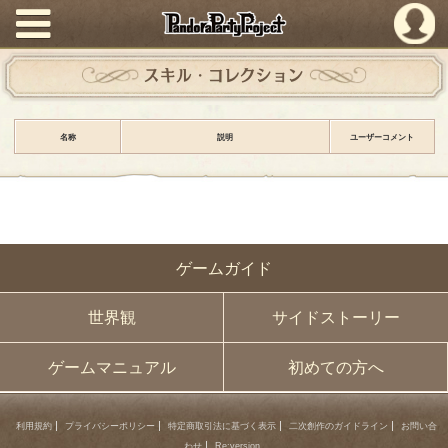
PandoraPartyProject
スキル・コレクション
名称
説明
ユーザーコメント
ゲームガイド
世界観
サイドストーリー
ゲームマニュアル
初めての方へ
利用規約
プライバシーポリシー
特定商取引法に基づく表示
二次創作のガイドライン
お問い合
わせ
Re:version