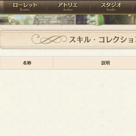
神殿
ローレット
アトリエ
raPartyProject
スキル・コレクショ
名称
説明