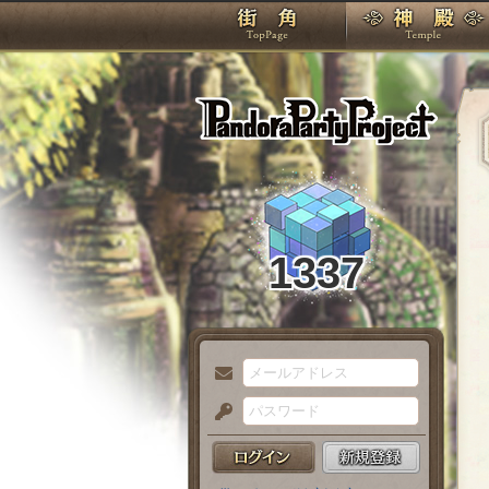
TOP
Pando
1337
メ
ー
パ
ル
ス