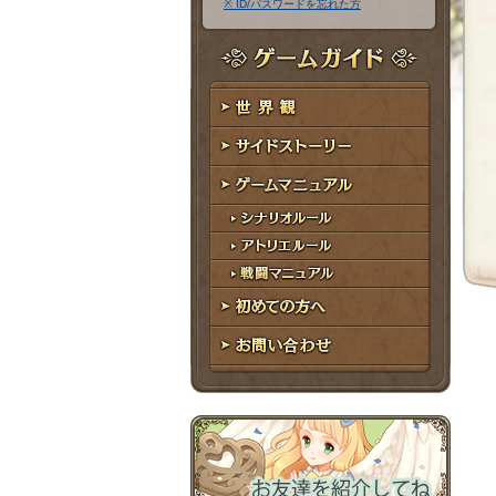
※ ID/パスワードを忘れた方
ア
ワ
ド
ー
レ
ド
ゲームガイド
ス
世界観
サイドストーリー
ゲームマニュアル
シナリオルール
アトリエルール
戦闘マニュアル
初めての方へ
お問い合わせ