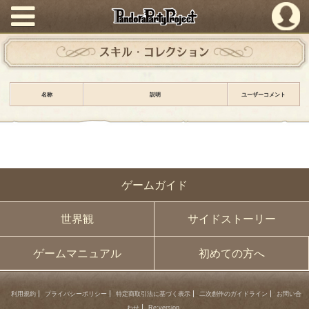
PandoraPartyProject
スキル・コレクション
名称
説明
ユーザーコメント
ゲームガイド
世界観
サイドストーリー
ゲームマニュアル
初めての方へ
利用規約
プライバシーポリシー
特定商取引法に基づく表示
二次創作のガイドライン
お問い合
わせ
Re:version