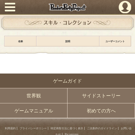
PandoraPartyProject
スキル・コレクション
名称
説明
ユーザーコメント
ゲームガイド
世界観
サイドストーリー
ゲームマニュアル
初めての方へ
利用規約
プライバシーポリシー
特定商取引法に基づく表示
二次創作のガイドライン
お問い合
わせ
Re:version