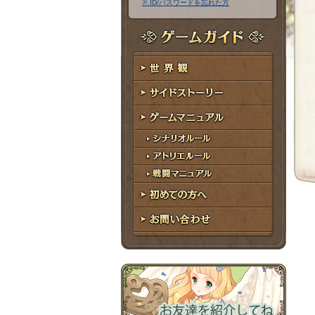
※ ID/パスワードを忘れた方
ア
ワ
ド
ー
レ
ド
ゲームガイド
ス
世界観
サイドストーリー
ゲームマニュアル
シナリオルール
アトリエルール
戦闘マニュアル
初めての方へ
お問い合わせ