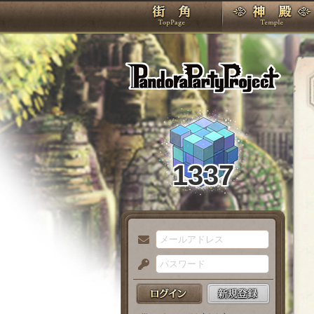
TOP
Pando
1337
メ
ー
パ
ル
ス