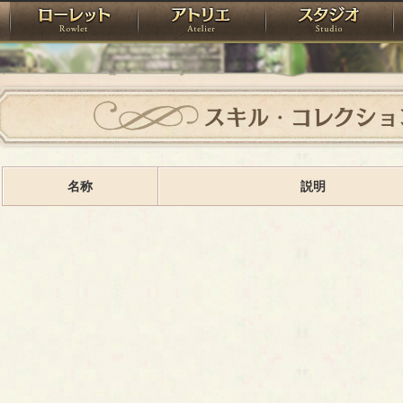
神殿
ローレット
アトリエ
raPartyProject
スキル・コレクショ
名称
説明