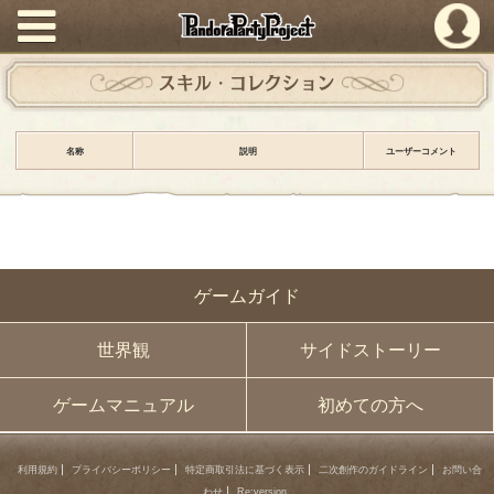
PandoraPartyProject
スキル・コレクション
名称
説明
ユーザーコメント
ゲームガイド
世界観
サイドストーリー
ゲームマニュアル
初めての方へ
利用規約
プライバシーポリシー
特定商取引法に基づく表示
二次創作のガイドライン
お問い合
わせ
Re:version