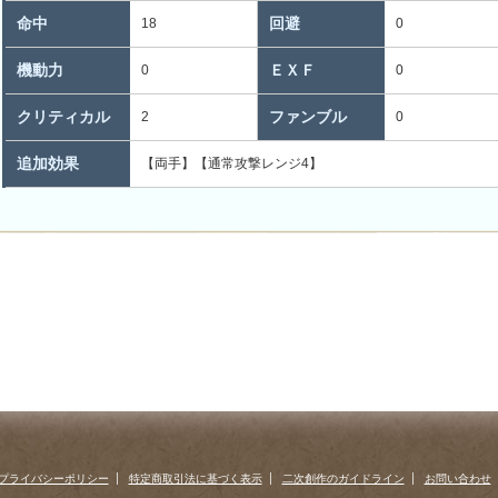
命中
回避
18
0
機動力
ＥＸＦ
0
0
クリティカル
ファンブル
2
0
追加効果
【両手】【通常攻撃レンジ4】
プライバシーポリシー
特定商取引法に基づく表示
二次創作のガイドライン
お問い合わせ