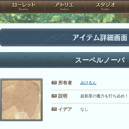
神殿
ローレット
アトリエ
raPartyProject
アイテム詳細画面
スーペルノーバ
所有者
みけるん
説明
超新星の魔力を打ち込め！
イデア
なし