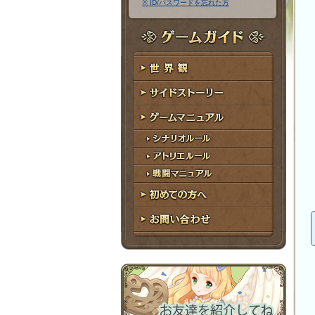
※ ID/パスワードを忘れた方
ア
ワ
ド
ー
レ
ド
ゲームガイド
ス
世界観
サイドストーリー
ゲームマニュアル
シナリオルール
アトリエルール
戦闘マニュアル
初めての方へ
お問い合わせ