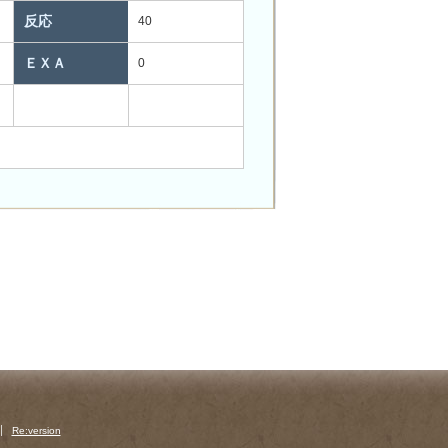
反応
40
ＥＸＡ
0
Re:version