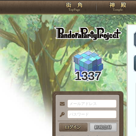
TOP
Pando
1337
メ
ー
パ
ル
ス