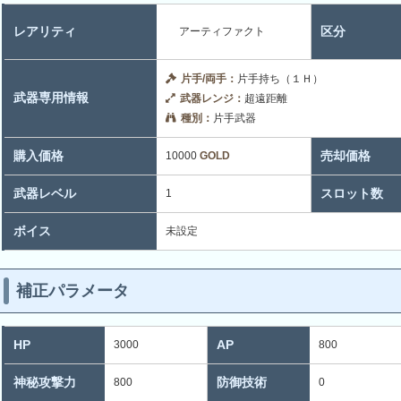
レアリティ
区分
アーティファクト
片手/両手：
片手持ち（１Ｈ）
武器専用情報
武器レンジ：
超遠距離
種別：
片手武器
購入価格
売却価格
10000
GOLD
武器レベル
スロット数
1
ボイス
未設定
補正パラメータ
HP
AP
3000
800
神秘攻撃力
防御技術
800
0