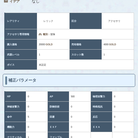
なし
イデア
レアリティ
レリック
区分
アクセサリ
アクセサリ専用情報
種別：
冒険
購入価格
20000
GOLD
売却価格
4000
GOLD
武器レベル
1
スロット数
1
ボイス
未設定
補正パラメータ
HP
0
AP
500
物理攻撃力
0
神秘攻撃力
0
防御技術
0
特殊抵抗
0
命中
5
回避
0
反応
0
機動力
0
ＥＸＦ
0
ＥＸＡ
0
クリティカル
1
ファンブル
0