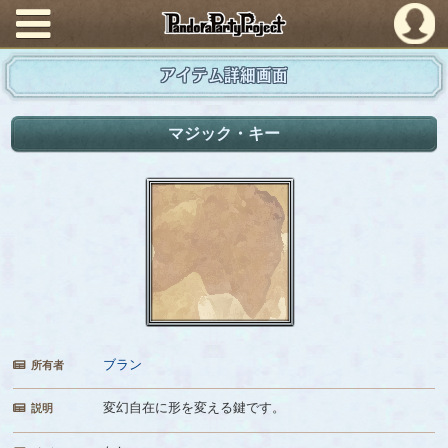
PandoraPartyProject
アイテム詳細画面
マジック・キー
ブラン
所有者
変幻自在に形を変える鍵です。
説明