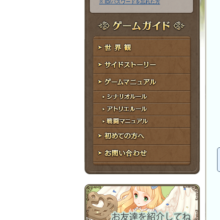
※ ID/パスワードを忘れた方
ア
ワ
ド
ー
レ
ド
ゲームガイド
ス
世界観
サイドストーリー
ゲームマニュアル
シナリオルール
アトリエルール
戦闘マニュアル
初めての方へ
お問い合わせ