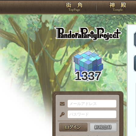
TOP
Pando
1337
メ
ー
パ
ル
ス