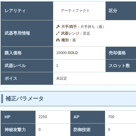
レアリティ
区分
アーティファクト
片手/両手：
片手持ち（盾）
武器専用情報
武器レンジ：
至近
種別：
盾
購入価格
売却価格
10000
GOLD
武器レベル
スロット数
1
ボイス
未設定
補正パラメータ
HP
AP
2250
700
神秘攻撃力
防御技術
0
0