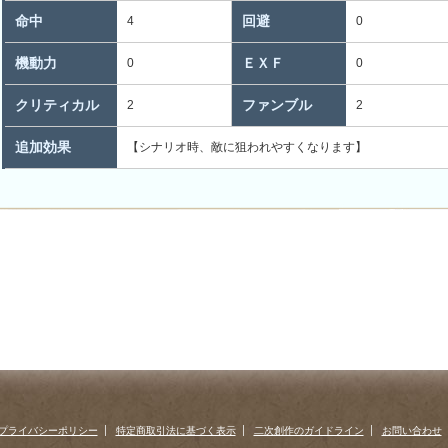
命中
回避
4
0
機動力
ＥＸＦ
0
0
クリティカル
ファンブル
2
2
追加効果
【シナリオ時、敵に狙われやすくなります】
プライバシーポリシー
特定商取引法に基づく表示
二次創作のガイドライン
お問い合わせ