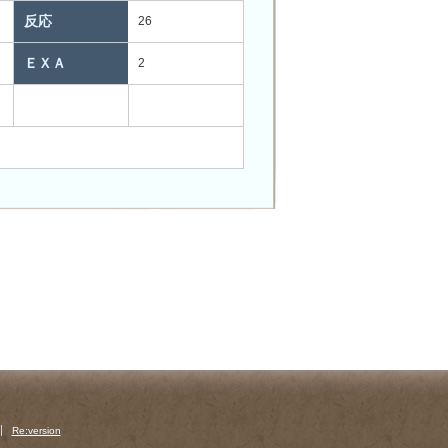
反応
26
ＥＸＡ
2
Re:version