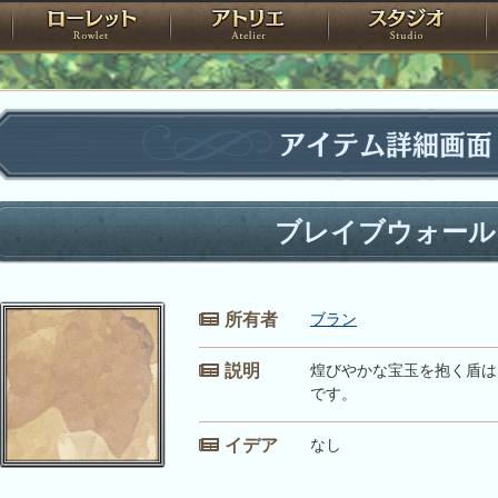
神殿
ローレット
アトリエ
raPartyProject
アイテム詳細画面
ブレイブウォール
所有者
ブラン
説明
煌びやかな宝玉を抱く盾は
です。
イデア
なし