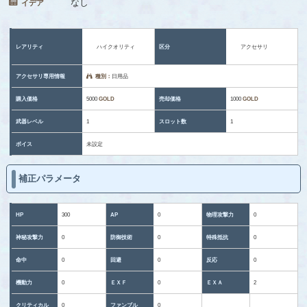
なし
イデア
レアリティ
ハイクオリティ
区分
アクセサリ
アクセサリ専用情報
種別：
日用品
購入価格
5000
GOLD
売却価格
1000
GOLD
武器レベル
1
スロット数
1
ボイス
未設定
補正パラメータ
HP
300
AP
0
物理攻撃力
0
神秘攻撃力
0
防御技術
0
特殊抵抗
0
命中
0
回避
0
反応
0
機動力
0
ＥＸＦ
0
ＥＸＡ
2
クリティカル
0
ファンブル
0