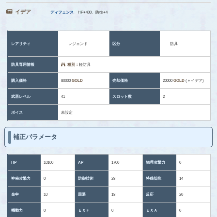
イデア
ディフェンス
HP+400、防技+4
レアリティ
レジェンド
区分
防具
防具専用情報
種別：
軽防具
購入価格
80000
GOLD
売却価格
20000
GOLD
(＋イデア)
武器レベル
41
スロット数
2
ボイス
未設定
補正パラメータ
HP
10100
AP
1700
物理攻撃力
0
神秘攻撃力
0
防御技術
28
特殊抵抗
14
命中
10
回避
18
反応
20
機動力
0
ＥＸＦ
0
ＥＸＡ
0