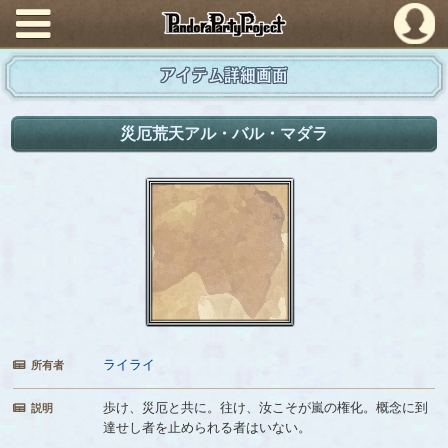
PandoraPartyProject
アイテム詳細画面
災厄荒天アル・バル・マダラ
ライライ
所有者
歩け、災厄と共に。往け、汝こそが嵐の権化。概念に到
説明
達せし者を止められる者はいない。