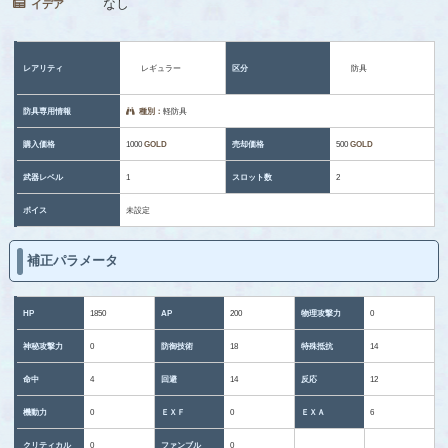
なし
イデア
レアリティ
レギュラー
区分
防具
防具専用情報
種別：
軽防具
購入価格
1000
GOLD
売却価格
500
GOLD
武器レベル
1
スロット数
2
ボイス
未設定
補正パラメータ
HP
1850
AP
200
物理攻撃力
0
神秘攻撃力
0
防御技術
18
特殊抵抗
14
命中
4
回避
14
反応
12
機動力
0
ＥＸＦ
0
ＥＸＡ
6
クリティカル
0
ファンブル
0