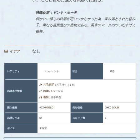
特殊化前：ドンキ・ホーテ
何かいい感じの鈍器が思いつかなかった為、産み落とされた忌み
子。単なる言葉遊びの産物である。風車のマークのついたすげぇ
棍棒。
なし
イデア
レアリティ
エンシェント
区分
武器
片手/両手：
片手持ち（１Ｈ）
武器専用情報
武器レンジ：
至近
種別：
片手武器
購入価格
40000
GOLD
売却価格
10000
GOLD
武器レベル
67
スロット数
1
ボイス
未設定