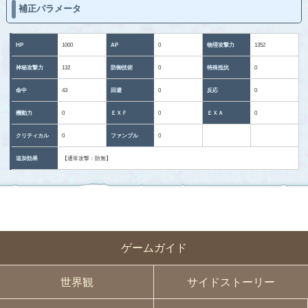
補正パラメータ
HP
1000
AP
0
物理攻撃力
1352
神秘攻撃力
132
防御技術
0
特殊抵抗
0
命中
43
回避
0
反応
0
機動力
0
ＥＸＦ
0
ＥＸＡ
0
クリティカル
0
ファンブル
0
追加効果
【通常攻撃：防無】
ゲームガイド
世界観
サイドストーリー