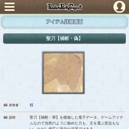
PandoraPartyProject
アイテム詳細画面
聖刀【禍斬・偽】
桜
所有者
聖刀【禍斬・華】を模倣した電子データ。ゲームアイテ
説明
ムなので当然のように秘めた力も、主を選ぶ意志もな
い。ただし相応に強力な武器ではある。