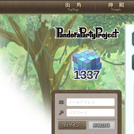
TOP
Pando
1337
メ
ー
パ
ル
ス