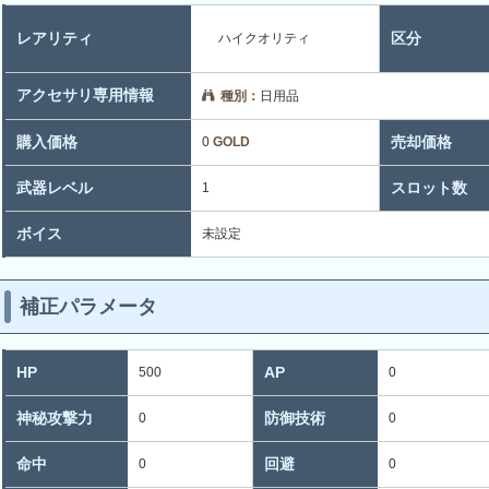
レアリティ
区分
ハイクオリティ
アクセサリ専用情報
種別：
日用品
購入価格
売却価格
0
GOLD
武器レベル
スロット数
1
ボイス
未設定
補正パラメータ
HP
AP
500
0
神秘攻撃力
防御技術
0
0
命中
回避
0
0