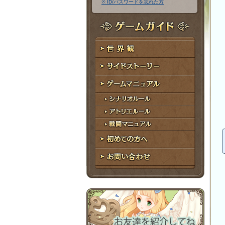
※ ID/パスワードを忘れた方
ア
ワ
ド
ー
レ
ド
ゲームガイド
ス
世界観
サイドストーリー
ゲームマニュアル
シナリオルール
アトリエルール
戦闘マニュアル
初めての方へ
お問い合わせ