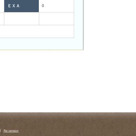
ＥＸＡ
0
Re:version