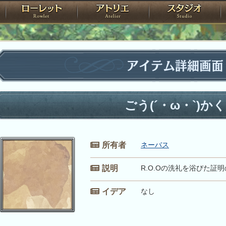
神殿
ローレット
アトリエ
raPartyProject
アイテム詳細画面
ごう(´・ω・`)かく
所有者
ネーバス
説明
R.O.Oの洗礼を浴びた証
イデア
なし