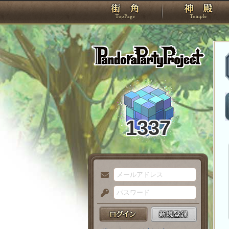
TOP
Pando
1337
メ
ー
パ
ル
ス