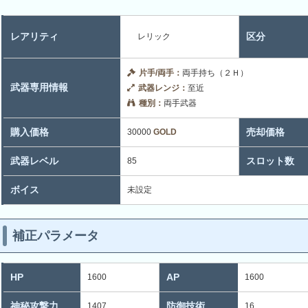
レアリティ
区分
レリック
片手/両手：
両手持ち（２Ｈ）
武器専用情報
武器レンジ：
至近
種別：
両手武器
購入価格
売却価格
30000
GOLD
武器レベル
スロット数
85
ボイス
未設定
補正パラメータ
HP
AP
1600
1600
神秘攻撃力
防御技術
1407
16