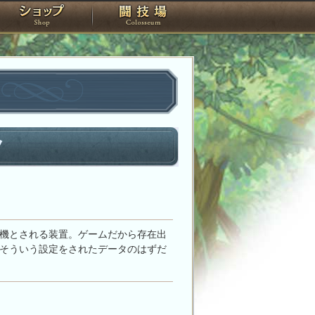
スタジオ
ショップ
闘技場
ノ
機とされる装置。ゲームだから存在出
そういう設定をされたデータのはずだ