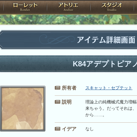
神殿
ローレット
アトリエ
raPartyProject
アイテム詳細画面
K84アデプトピア
所有者
スキャット・セプテット
説明
理論上の純機械式魔力増幅
来ちゃう。だってそれは、
から……。
イデア
なし