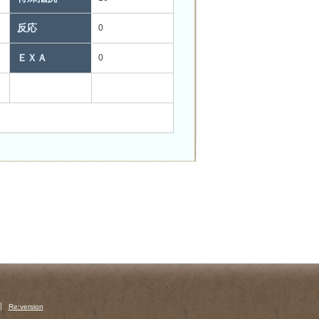
反応
0
ＥＸＡ
0
Re:version