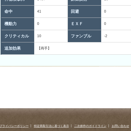
命中
回避
41
0
機動力
ＥＸＦ
0
0
クリティカル
ファンブル
10
-2
追加効果
【両手】
プライバシーポリシー
特定商取引法に基づく表示
二次創作のガイドライン
お問い合わせ