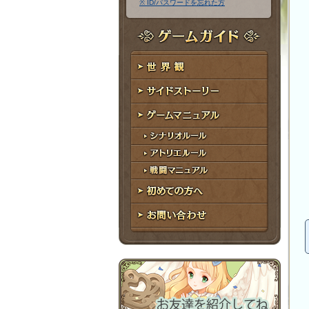
※ ID/パスワードを忘れた方
ア
ワ
ド
ー
レ
ド
ゲームガイド
ス
世界観
サイドストーリー
ゲームマニュアル
シナリオルール
アトリエルール
戦闘マニュアル
初めての方へ
お問い合わせ