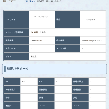
イデア
スピリット
HP+250、AP+100、抵抗+2
アーティファク
レアリティ
区分
アクセサリ
ト
アクセサリ専用情報
種別：
日用品
購入価格
10000
GOLD
売却価格
2000
GOLD
(＋イデア)
武器レベル
1
スロット数
1
ボイス
未設定
補正パラメータ
HP
700
AP
300
物理攻撃力
0
神秘攻撃力
0
防御技術
0
特殊抵抗
2
命中
0
回避
0
反応
0
機動力
0
ＥＸＦ
0
ＥＸＡ
0