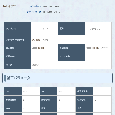
イデア
ファイトポーズ
HP+1200、EXF+6
ファイトポーズ
HP+1200、EXF+6
レアリティ
エンシェント
区分
アクセサリ
アクセサリ専用情報
種別：
その他
購入価格
40000
GOLD
売却価格
10000
GOLD
(＋イデア)
武器レベル
1
スロット数
2
ボイス
未設定
補正パラメータ
HP
3050
AP
300
物理攻撃力
0
神秘攻撃力
0
防御技術
0
特殊抵抗
0
命中
0
回避
0
反応
0