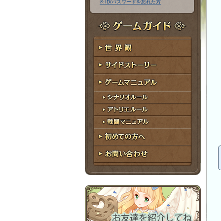
※ ID/パスワードを忘れた方
ア
ワ
ド
ー
レ
ド
ゲームガイド
ス
世界観
サイドストーリー
ゲームマニュアル
シナリオルール
アトリエルール
戦闘マニュアル
初めての方へ
お問い合わせ