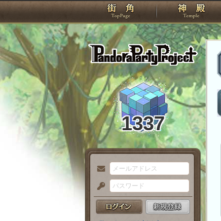
TOP
Pando
1337
メ
ー
パ
ル
ス