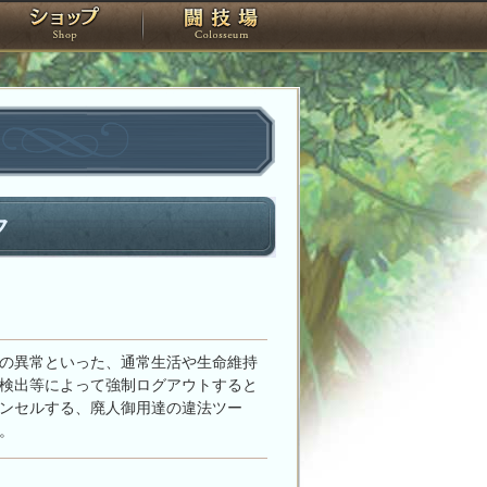
スタジオ
ショップ
闘技場
ク
の異常といった、通常生活や生命維持
検出等によって強制ログアウトすると
ンセルする、廃人御用達の違法ツー
。