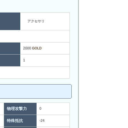
アクセサリ
2000
GOLD
1
物理攻撃力
0
特殊抵抗
-24