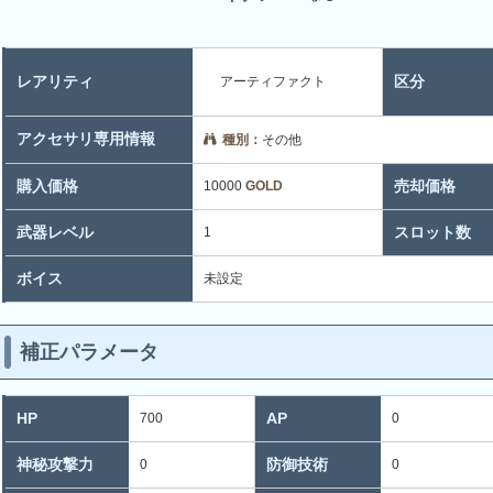
レアリティ
区分
アーティファクト
アクセサリ専用情報
種別：
その他
購入価格
売却価格
10000
GOLD
武器レベル
スロット数
1
ボイス
未設定
補正パラメータ
HP
AP
700
0
神秘攻撃力
防御技術
0
0