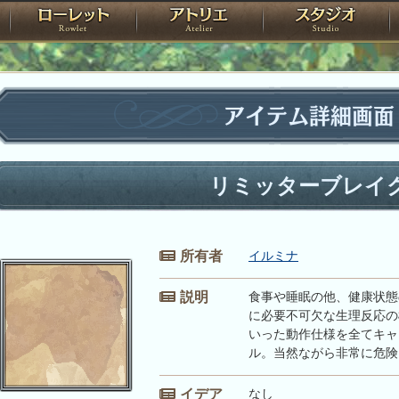
神殿
ローレット
アトリエ
raPartyProject
アイテム詳細画面
リミッターブレイ
所有者
イルミナ
説明
食事や睡眠の他、健康状態
に必要不可欠な生理反応の
いった動作仕様を全てキャ
ル。当然ながら非常に危険
イデア
なし