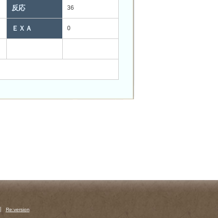
反応
36
ＥＸＡ
0
Re:version