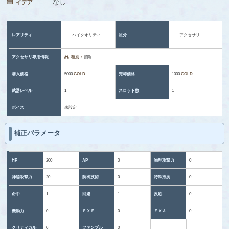
なし
イデア
レアリティ
ハイクオリティ
区分
アクセサリ
アクセサリ専用情報
種別：
冒険
購入価格
5000
GOLD
売却価格
1000
GOLD
武器レベル
1
スロット数
1
ボイス
未設定
補正パラメータ
HP
200
AP
0
物理攻撃力
0
神秘攻撃力
20
防御技術
0
特殊抵抗
0
命中
1
回避
1
反応
0
機動力
0
ＥＸＦ
0
ＥＸＡ
0
クリティカル
0
ファンブル
0