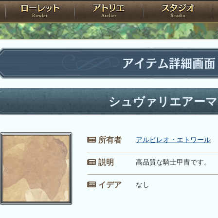
神殿
ローレット
アトリエ
raPartyProject
アイテム詳細画面
シュヴァリエアーマ
所有者
アルビレオ・エトワール
説明
高品質な騎士甲冑です。
イデア
なし