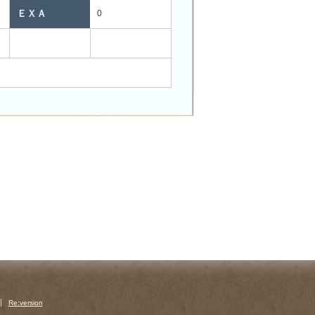
ＥＸＡ
0
Re:version