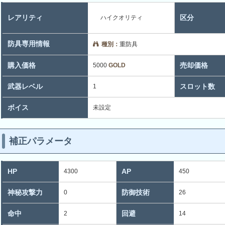
レアリティ
区分
ハイクオリティ
防具専用情報
種別：
重防具
購入価格
売却価格
5000
GOLD
武器レベル
スロット数
1
ボイス
未設定
補正パラメータ
HP
AP
4300
450
神秘攻撃力
防御技術
0
26
命中
回避
2
14