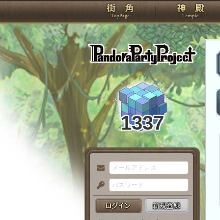
TOP
Pando
1337
メ
ー
パ
ル
ス