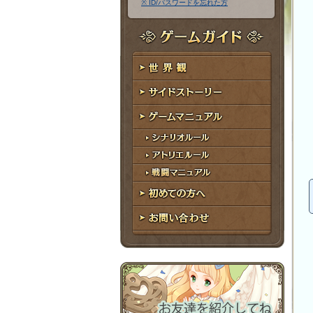
※ ID/パスワードを忘れた方
ア
ワ
ド
ー
レ
ド
ゲームガイド
ス
世界観
サイドストーリー
ゲームマニュアル
シナリオルール
アトリエルール
戦闘マニュアル
初めての方へ
お問い合わせ