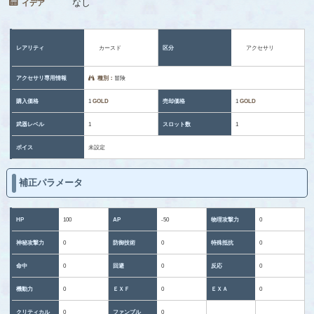
なし
イデア
レアリティ
カースド
区分
アクセサリ
アクセサリ専用情報
種別：
冒険
購入価格
1
GOLD
売却価格
1
GOLD
武器レベル
1
スロット数
1
ボイス
未設定
補正パラメータ
HP
100
AP
-50
物理攻撃力
0
神秘攻撃力
0
防御技術
0
特殊抵抗
0
命中
0
回避
0
反応
0
機動力
0
ＥＸＦ
0
ＥＸＡ
0
クリティカル
0
ファンブル
0