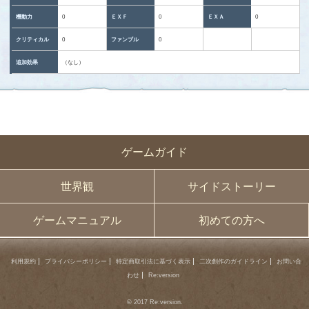
機動力
0
ＥＸＦ
0
ＥＸＡ
0
クリティカル
0
ファンブル
0
追加効果
（なし）
ゲームガイド
世界観
サイドストーリー
ゲームマニュアル
初めての方へ
利用規約
プライバシーポリシー
特定商取引法に基づく表示
二次創作のガイドライン
お問い合
わせ
Re:version
© 2017 Re:version.