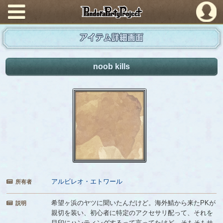
PandoraPartyProject
アイテム詳細画面
noob kills
アルビレオ・エトワール
所有者
希望ヶ浜のヤツに聞いたんだけど。海外鯖から来たPKが
説明
親切を装い、初心者に特定のアクセサリ配って、それを
目印にハンティングするって言ってたけど。そもそもサ