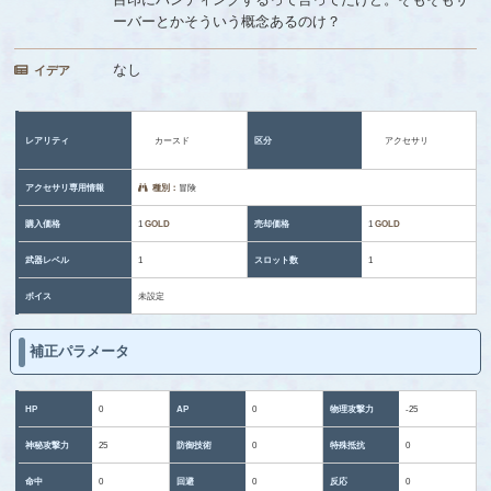
ーバーとかそういう概念あるのけ？
なし
イデア
レアリティ
カースド
区分
アクセサリ
アクセサリ専用情報
種別：
冒険
購入価格
1
GOLD
売却価格
1
GOLD
武器レベル
1
スロット数
1
ボイス
未設定
補正パラメータ
HP
0
AP
0
物理攻撃力
-25
神秘攻撃力
25
防御技術
0
特殊抵抗
0
命中
0
回避
0
反応
0