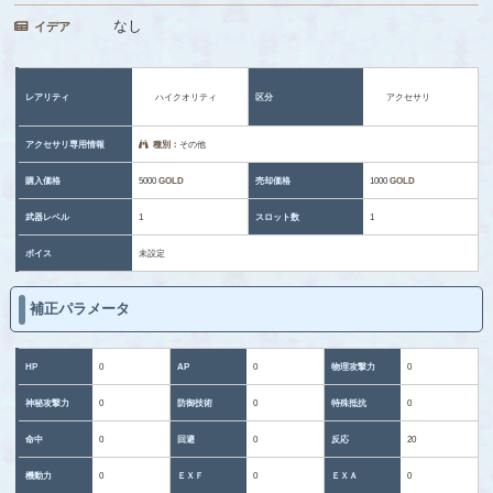
なし
イデア
レアリティ
ハイクオリティ
区分
アクセサリ
アクセサリ専用情報
種別：
その他
購入価格
5000
GOLD
売却価格
1000
GOLD
武器レベル
1
スロット数
1
ボイス
未設定
補正パラメータ
HP
0
AP
0
物理攻撃力
0
神秘攻撃力
0
防御技術
0
特殊抵抗
0
命中
0
回避
0
反応
20
機動力
0
ＥＸＦ
0
ＥＸＡ
0