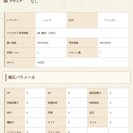
なし
デザイア
レアリティ
ノービス
区分
アクセサリ
アクセサリ専用情報
種別：
日用品
購入価格
500
GOLD
売却価格
250
GOLD
武器レベル
1
スロット数
1
ボイス
未設定
補正パラメータ
HP
0
AP
0
物理攻撃力
0
神秘攻撃力
0
防御技術
0
特殊抵抗
0
命中
0
回避
0
反応
0
機動力
0
ＥＸＦ
0
ＥＸＡ
0
クリティカル
0
ファンブル
0