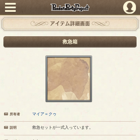
PandoraPartyProject
アイテム詳細画面
救急箱
マイア＝クゥ
所有者
救急セットが一式入っています。
説明