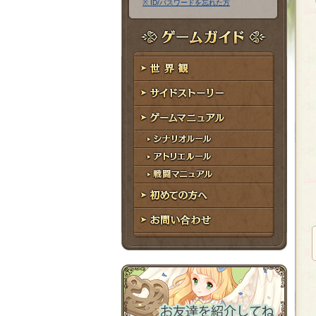
※ ID/パスワードを忘れた方
ア
ワ
ド
ー
レ
ド
ゲームガイド
ス
世界観
サイドストーリー
ゲームマニュアル
シナリオルール
アトリエルール
戦闘マニュアル
初めての方へ
お問い合わせ