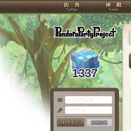
TOP
Pando
1337
メ
ー
パ
ル
ス