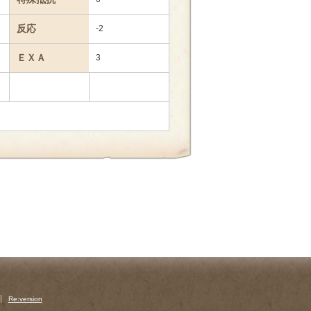
反応
-2
ＥＸＡ
3
】
Re:version