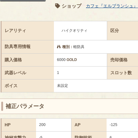
ショップ
カフェ『エルブランシュ』
レアリティ
区分
ハイクオリティ
防具専用情報
種別：
軽防具
購入価格
売却価格
6000
GOLD
武器レベル
スロット数
1
ボイス
未設定
補正パラメータ
HP
AP
200
-125
神秘攻撃力
防御技術
-5
6