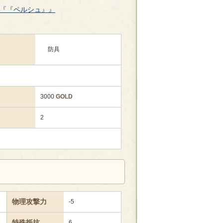
『『ペルシュ』』
防具
3000
GOLD
2
物理攻撃力
-5
特殊抵抗
6