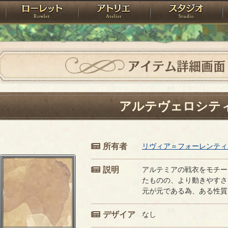
神殿
ローレット
アトリエ
raPartyProject
アイテム詳細画面
アルテヴェロシテ
所有者
リヴィア＝フォーレンティ
説明
アルテミアの戦衣をモチー
たものの、より動きやすさ
元が元である為、ある性質
デザイア
なし