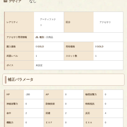
なし
デザイア
アーティファク
レアリティ
区分
アクセサリ
ト
アクセサリ専用情報
種別：
日用品
購入価格
0
GOLD
売却価格
0
GOLD
武器レベル
1
スロット数
1
ボイス
未設定
補正パラメータ
HP
-200
AP
0
物理攻撃力
0
神秘攻撃力
0
防御技術
0
特殊抵抗
0
命中
2
回避
2
反応
4
機動力
0
ＥＸＦ
0
ＥＸＡ
0