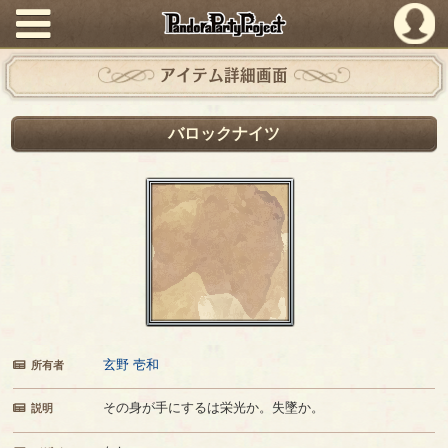
PandoraPartyProject
アイテム詳細画面
バロックナイツ
玄野 壱和
所有者
その身が手にするは栄光か。失墜か。
説明