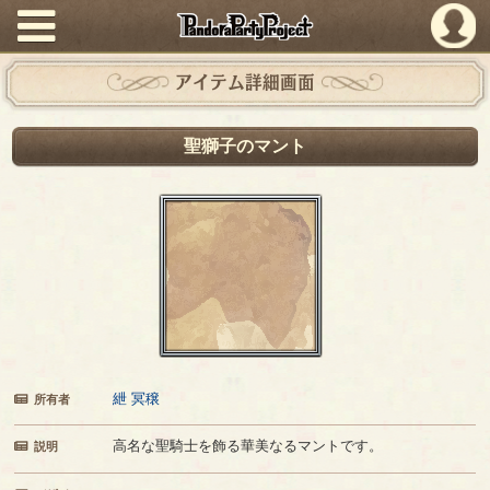
PandoraPartyProject
アイテム詳細画面
聖獅子のマント
紲 冥穣
所有者
高名な聖騎士を飾る華美なるマントです。
説明