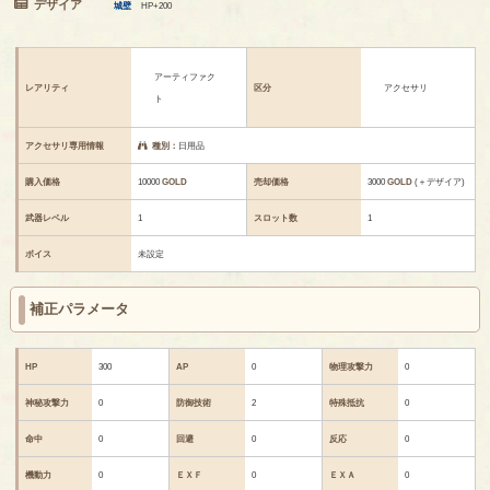
デザイア
城壁
HP+200
アーティファク
レアリティ
区分
アクセサリ
ト
アクセサリ専用情報
種別：
日用品
購入価格
10000
GOLD
売却価格
3000
GOLD
(＋デザイア)
武器レベル
1
スロット数
1
ボイス
未設定
補正パラメータ
HP
300
AP
0
物理攻撃力
0
神秘攻撃力
0
防御技術
2
特殊抵抗
0
命中
0
回避
0
反応
0
機動力
0
ＥＸＦ
0
ＥＸＡ
0