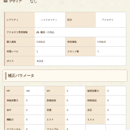
なし
デザイア
レアリティ
ハイクオリティ
区分
アクセサリ
アクセサリ専用情報
種別：
日用品
購入価格
0
GOLD
売却価格
0
GOLD
武器レベル
1
スロット数
1
ボイス
未設定
補正パラメータ
HP
100
AP
0
物理攻撃力
0
神秘攻撃力
0
防御技術
0
特殊抵抗
0
命中
0
回避
0
反応
0
機動力
0
ＥＸＦ
0
ＥＸＡ
0
クリティカル
0
ファンブル
0