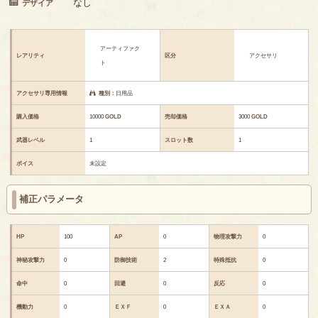
なし
デザイア
アーティファク
レアリティ
区分
アクセサリ
ト
アクセサリ専用情報
種別：
日用品
購入価格
10000
GOLD
売却価格
3000
GOLD
武器レベル
1
スロット数
1
ボイス
未設定
補正パラメータ
HP
100
AP
0
物理攻撃力
0
神秘攻撃力
0
防御技術
2
特殊抵抗
0
命中
0
回避
0
反応
0
機動力
0
ＥＸＦ
0
ＥＸＡ
0