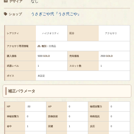
なし
デザイア
うさぎごや弐『うさ弐ごや』
ショップ
レアリティ
ハイクオリティ
区分
アクセサリ
アクセサリ専用情報
種別：
日用品
購入価格
5000
GOLD
売却価格
2500
GOLD
武器レベル
1
スロット数
1
ボイス
未設定
補正パラメータ
HP
-50
AP
0
物理攻撃力
0
神秘攻撃力
0
防御技術
0
特殊抵抗
0
命中
1
回避
1
反応
0