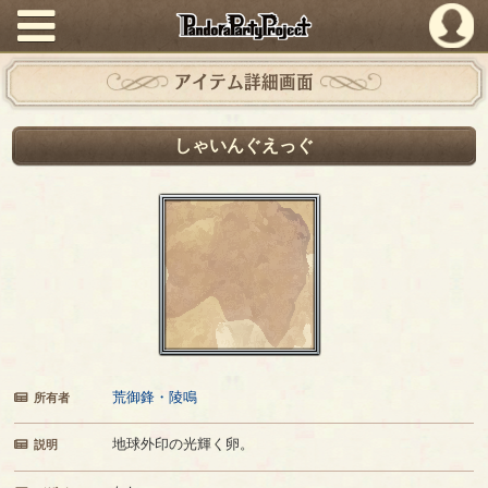
PandoraPartyProject
アイテム詳細画面
しゃいんぐえっぐ
荒御鋒・陵鳴
所有者
地球外印の光輝く卵。
説明