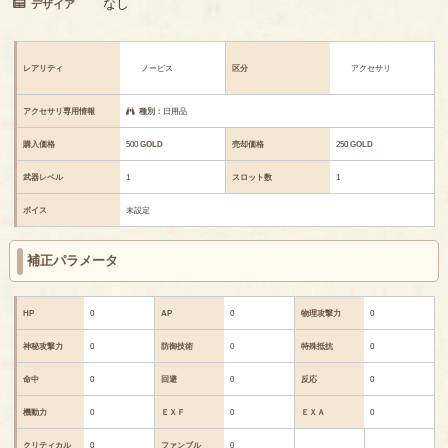
なし
デザイア
レアリティ
ノービス
区分
アクセサリ
アクセサリ専用情報
種別：
日用品
購入価格
500
GOLD
売却価格
250
GOLD
武器レベル
1
スロット数
1
ボイス
未設定
補正パラメータ
HP
0
AP
0
物理攻撃力
0
神秘攻撃力
0
防御技術
0
特殊抵抗
0
命中
0
回避
0
反応
0
機動力
0
ＥＸＦ
0
ＥＸＡ
0
クリティカル
0
ファンブル
0