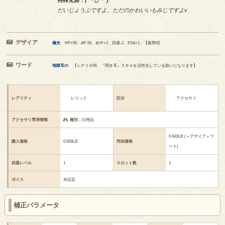
特殊化前：( ・◡・*)
だいじょうぶですよ。ただのかわいいもみじですよv
デザイア
極光
HP+50、AP-50、命中+2、回避-2、EXA+1、【復讐8】
ワード
地獄耳の
【シナリオ時、『聞き耳』スキルを活性化している扱いになります】
レアリティ
レリック
区分
アクセサリ
アクセサリ専用情報
種別：
日用品
0
GOLD
(＋デザイア＋ワ
購入価格
0
GOLD
売却価格
ード)
武器レベル
1
スロット数
1
ボイス
未設定
補正パラメータ