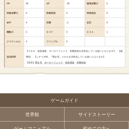
HP
50
AP
-50
物理攻撃力
0
神秘攻撃力
0
防御技術
0
特殊抵抗
0
命中
4
回避
-2
反応
0
機動力
0
ＥＸＦ
0
ＥＸＡ
1
クリティカル
0
ファンブル
0
【スキル：色彩感覚、ポーカーフェイス、奇襲技術を活性化している扱いになります】、【復
追加効果
讐8】、【シナリオ時、『聞き耳』スキルを活性化している扱いになります】
【包含】
聞き耳
、
ポーカーフェイス
、
色彩感覚
、
奇襲技術
ゲームガイド
世界観
サイドストーリー
ゲームマニュアル
初めての方へ