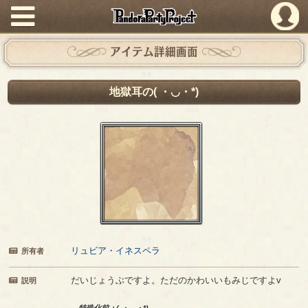
PandoraPartyProject
アイテム詳細画面
地獄耳の( ・◡・*)
リュビア・イネスペラ
所有者
だいじょうぶですよ。ただのかわいいもみじですよv
説明