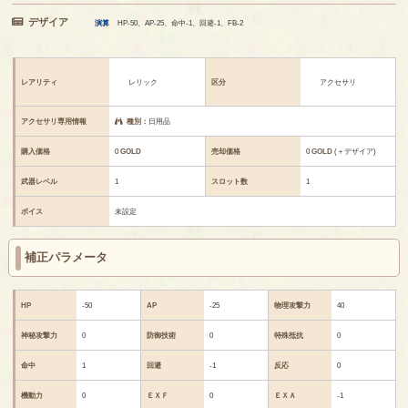
デザイア
演算
HP-50、AP-25、命中-1、回避-1、FB-2
レアリティ
レリック
区分
アクセサリ
アクセサリ専用情報
種別：
日用品
購入価格
0
GOLD
売却価格
0
GOLD
(＋デザイア)
武器レベル
1
スロット数
1
ボイス
未設定
補正パラメータ
HP
-50
AP
-25
物理攻撃力
40
神秘攻撃力
0
防御技術
0
特殊抵抗
0
命中
1
回避
-1
反応
0
機動力
0
ＥＸＦ
0
ＥＸＡ
-1