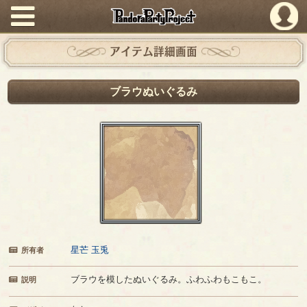
PandoraPartyProject
アイテム詳細画面
ブラウぬいぐるみ
星芒 玉兎
所有者
ブラウを模したぬいぐるみ。ふわふわもこもこ。
説明