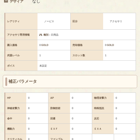
なし
デザイア
レアリティ
ノービス
区分
アクセサリ
アクセサリ専用情報
種別：
日用品
購入価格
0
GOLD
売却価格
0
GOLD
武器レベル
1
スロット数
1
ボイス
未設定
補正パラメータ
HP
0
AP
0
物理攻撃力
0
神秘攻撃力
0
防御技術
0
特殊抵抗
0
命中
0
回避
0
反応
0
機動力
0
ＥＸＦ
0
ＥＸＡ
0
クリティカル
0
ファンブル
0