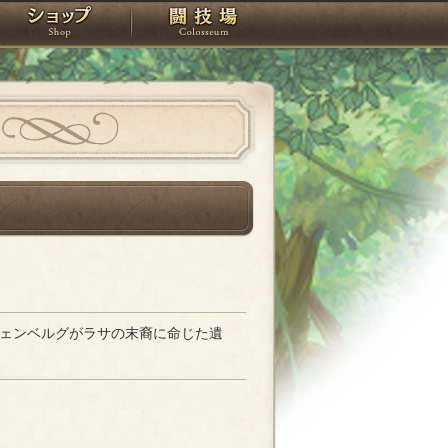
スタジオ
ショップ
闘技場
ェンベルグがラサの末裔に命じた遺