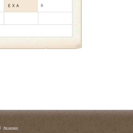
ＥＸＡ
0
Re:version