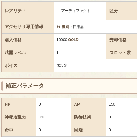
レアリティ
区分
アーティファクト
アクセサリ専用情報
種別：
日用品
購入価格
売却価格
10000
GOLD
武器レベル
スロット数
1
ボイス
未設定
補正パラメータ
HP
AP
0
150
神秘攻撃力
防御技術
-30
0
命中
回避
0
0