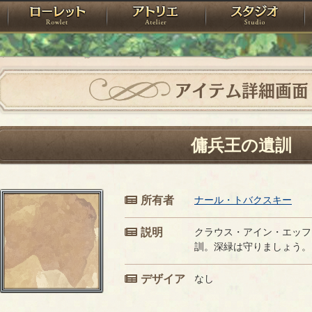
神殿
ローレット
アトリエ
raPartyProject
アイテム詳細画面
傭兵王の遺訓
所有者
ナール・トバクスキー
説明
クラウス・アイン・エッフ
訓。深緑は守りましょう。
デザイア
なし