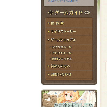
※ ID/パスワードを忘れた方
ア
ワ
ド
ー
レ
ド
ゲームガイド
ス
世界観
サイドストーリー
ゲームマニュアル
シナリオルール
アトリエルール
戦闘マニュアル
初めての方へ
お問い合わせ