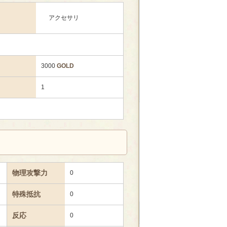
アクセサリ
3000
GOLD
1
物理攻撃力
0
特殊抵抗
0
反応
0