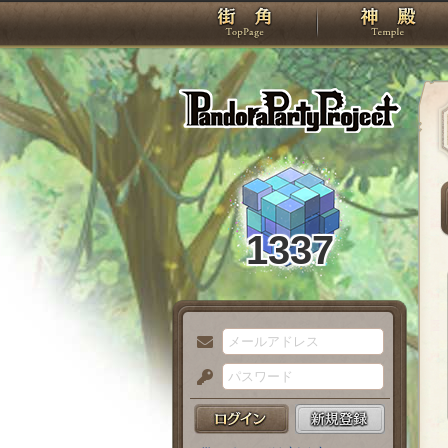
TOP
Pando
1337
メ
ー
パ
ル
ス