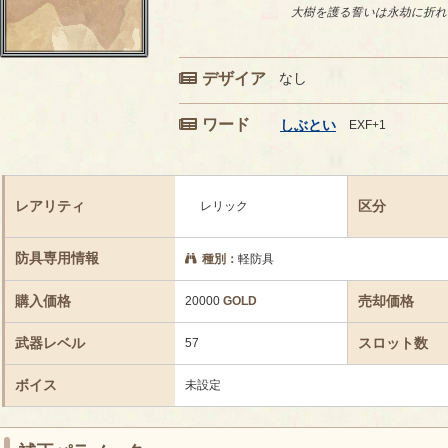
大樹を護る誓いは永劫に折れ
デザイア
なし
ワード
しぶとい
EXF+1
レアリティ
区分
レリック
防具専用情報
種別：
軽防具
購入価格
売却価格
20000
GOLD
武器レベル
スロット数
57
ボイス
未設定