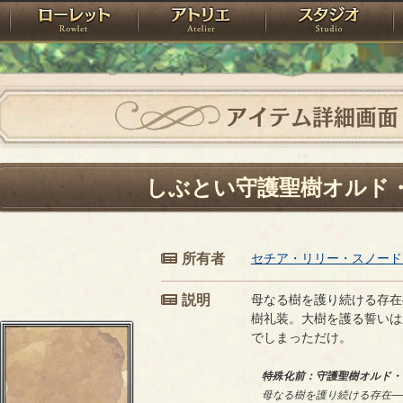
神殿
ローレット
アトリエ
raPartyProject
アイテム詳細画面
しぶとい守護聖樹オルド
所有者
セチア・リリー・スノード
説明
母なる樹を護り続ける存在
樹礼装。大樹を護る誓いは
でしまっただけ。
特殊化前：守護聖樹オルド・
母なる樹を護り続ける存在―