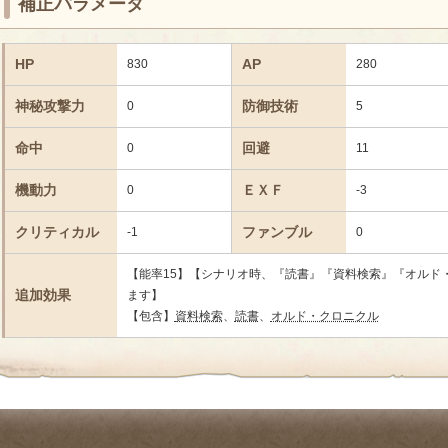
補正パラメータ
HP
AP
830
280
神秘攻撃力
防御技術
0
5
命中
回避
0
11
機動力
ＥＸＦ
0
-3
クリティカル
ファンブル
-1
0
【能率15】【シナリオ時、『読書』『資料検索』『オルド
追加効果
ます】
【包含】
資料検索
、
読書
、
オルド・クロニクル