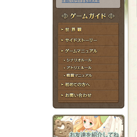
※ ID/パスワードを忘れた方
ア
ワ
ド
ー
レ
ド
ゲームガイド
ス
世界観
サイドストーリー
ゲームマニュアル
シナリオルール
アトリエルール
戦闘マニュアル
初めての方へ
お問い合わせ