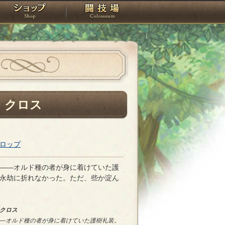
スタジオ
ショップ
闘技場
・クロス
ロップ
――オルド種の者が身に着けていた護
永劫に折れなかった。ただ、些か淀ん
クロス
―オルド種の者が身に着けていた護樹礼装。