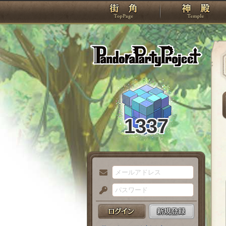
TOP
Pando
1337
メ
ー
パ
ル
ス