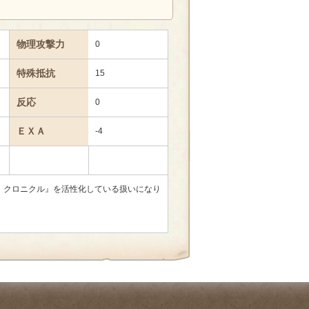
物理攻撃力
0
特殊抵抗
15
反応
0
ＥＸＡ
-4
・クロニクル』を活性化している扱いになり