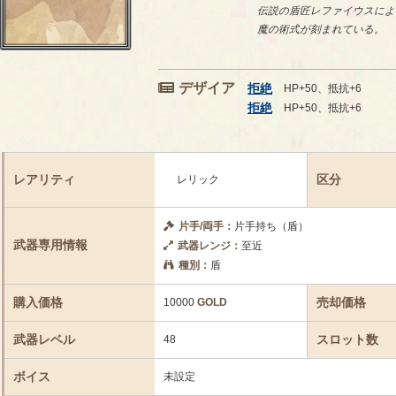
伝説の盾匠レファイウスによ
魔の術式が刻まれている。
デザイア
拒絶
HP+50、抵抗+6
拒絶
HP+50、抵抗+6
レアリティ
区分
レリック
片手/両手：
片手持ち（盾）
武器専用情報
武器レンジ：
至近
種別：
盾
購入価格
売却価格
10000
GOLD
武器レベル
スロット数
48
ボイス
未設定