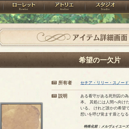
神殿
ローレット
アトリエ
raPartyProject
アイテム詳細画面
希望の一欠片
所有者
セチア・リリー・スノード
説明
ある看守がある死刑囚の為
本。 其処には人間へ向け
いる。 けれど誰かの希望
想いを呼び覚ます盾となる
特殊化前：メルヴェイユーズ