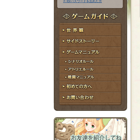
※ ID/パスワードを忘れた方
ア
ワ
ド
ー
レ
ド
ゲームガイド
ス
世界観
サイドストーリー
ゲームマニュアル
シナリオルール
アトリエルール
戦闘マニュアル
初めての方へ
お問い合わせ