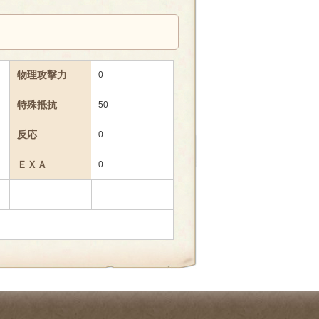
物理攻撃力
0
特殊抵抗
50
反応
0
ＥＸＡ
0