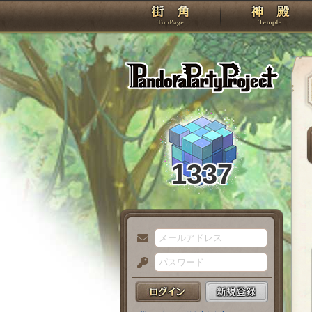
TOP
Pando
1337
メ
ー
パ
ル
ス