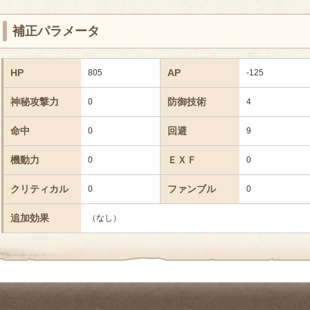
補正パラメータ
HP
AP
805
-125
神秘攻撃力
防御技術
0
4
命中
回避
0
9
機動力
ＥＸＦ
0
0
クリティカル
ファンブル
0
0
追加効果
（なし）