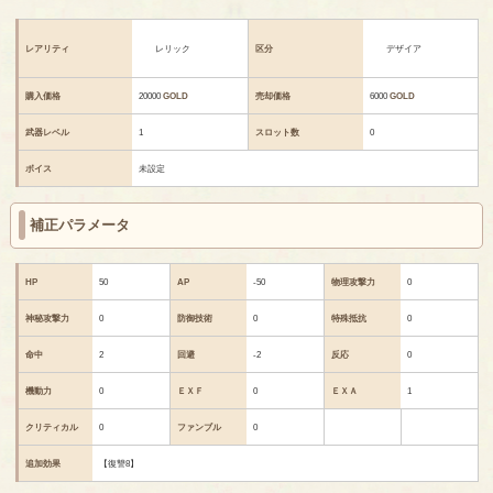
レアリティ
レリック
区分
デザイア
購入価格
20000
GOLD
売却価格
6000
GOLD
武器レベル
1
スロット数
0
ボイス
未設定
補正パラメータ
HP
50
AP
-50
物理攻撃力
0
神秘攻撃力
0
防御技術
0
特殊抵抗
0
命中
2
回避
-2
反応
0
機動力
0
ＥＸＦ
0
ＥＸＡ
1
クリティカル
0
ファンブル
0
追加効果
【復讐8】