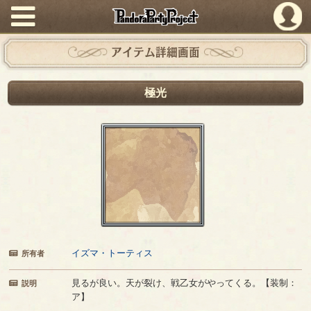
PandoraPartyProject
アイテム詳細画面
極光
イズマ・トーティス
所有者
見るが良い。天が裂け、戦乙女がやってくる。【装制：
説明
ア】