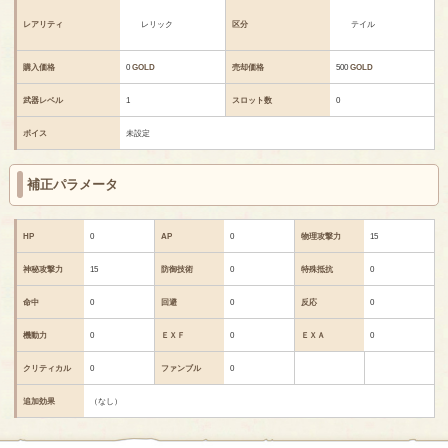
レアリティ
レリック
区分
テイル
購入価格
0
GOLD
売却価格
500
GOLD
武器レベル
1
スロット数
0
ボイス
未設定
補正パラメータ
HP
0
AP
0
物理攻撃力
15
神秘攻撃力
15
防御技術
0
特殊抵抗
0
命中
0
回避
0
反応
0
機動力
0
ＥＸＦ
0
ＥＸＡ
0
クリティカル
0
ファンブル
0
追加効果
（なし）