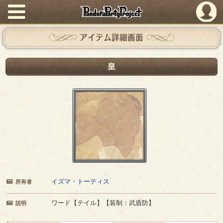
PandoraPartyProject
アイテム詳細画面
皇
イズマ・トーティス
所有者
ワード【テイル】【装制：武盾防】
説明