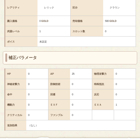
レアリティ
レリック
区分
クラウン
購入価格
0
GOLD
売却価格
500
GOLD
武器レベル
1
スロット数
0
ボイス
未設定
補正パラメータ
HP
0
AP
25
物理攻撃力
0
神秘攻撃力
0
防御技術
0
特殊抵抗
0
命中
0
回避
0
反応
0
機動力
0
ＥＸＦ
0
ＥＸＡ
1
クリティカル
0
ファンブル
0
追加効果
（なし）