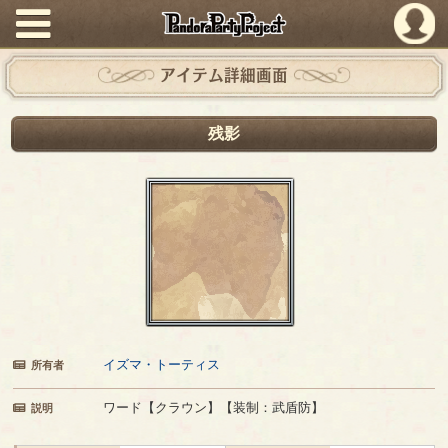
PandoraPartyProject
アイテム詳細画面
残影
イズマ・トーティス
所有者
ワード【クラウン】【装制：武盾防】
説明