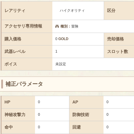
レアリティ
区分
ハイクオリティ
アクセサリ専用情報
種別：
冒険
購入価格
売却価格
0
GOLD
武器レベル
スロット数
1
ボイス
未設定
補正パラメータ
HP
AP
0
0
神秘攻撃力
防御技術
0
0
命中
回避
0
0