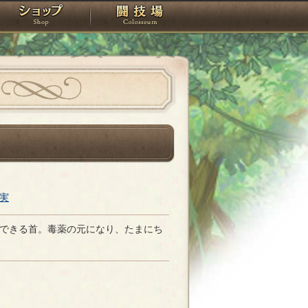
スタジオ
ショップ
闘技場
実
できる首。毒薬の元になり、たまにち