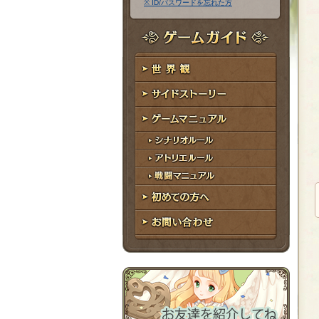
※ ID/パスワードを忘れた方
ア
ワ
ド
ー
レ
ド
ゲームガイド
ス
世界観
サイドストーリー
ゲームマニュアル
シナリオルール
アトリエルール
戦闘マニュアル
初めての方へ
お問い合わせ