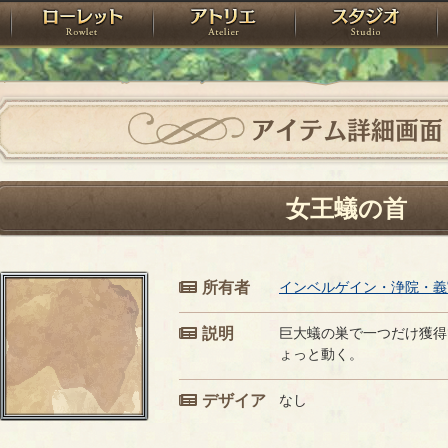
神殿
ローレット
アトリエ
raPartyProject
アイテム詳細画面
女王蟻の首
所有者
インベルゲイン・浄院・義
説明
巨大蟻の巣で一つだけ獲得
ょっと動く。
デザイア
なし