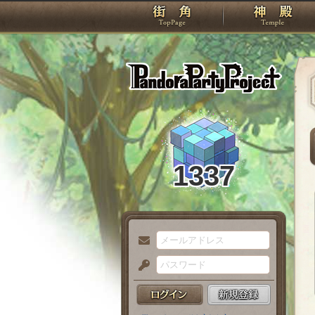
TOP
Pando
1337
メ
ー
パ
ル
ス