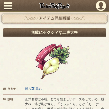
PandoraPartyProject
アイテム詳細画面
無駄にセクシィな二股大根
蜂八葉 黒丸
所有者
正式名称は不明。とても悩ましいポーズをしている二股
説明
大根。逃げ足が速く、「うっふ〜ん」とか「あっは〜
ん」とか鳴く。繁殖力が非常に強くとても美味しい。食