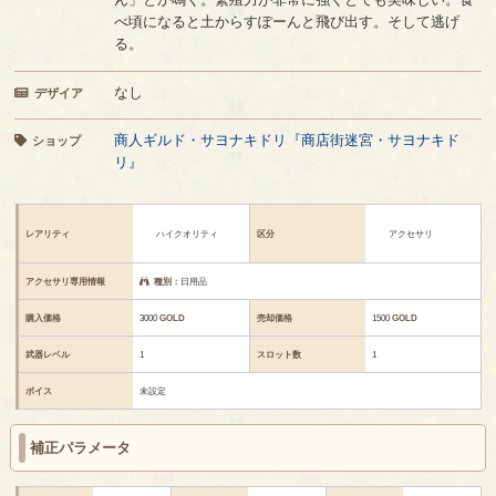
べ頃になると土からすぽーんと飛び出す。そして逃げ
る。
なし
デザイア
商人ギルド・サヨナキドリ『商店街迷宮・サヨナキド
ショップ
リ』
レアリティ
ハイクオリティ
区分
アクセサリ
アクセサリ専用情報
種別：
日用品
購入価格
3000
GOLD
売却価格
1500
GOLD
武器レベル
1
スロット数
1
ボイス
未設定
補正パラメータ