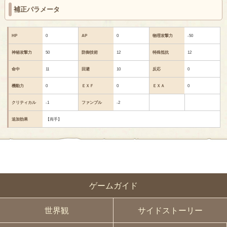
補正パラメータ
HP
0
AP
0
物理攻撃力
-50
神秘攻撃力
50
防御技術
12
特殊抵抗
12
命中
11
回避
10
反応
0
機動力
0
ＥＸＦ
0
ＥＸＡ
0
クリティカル
-1
ファンブル
-2
追加効果
【両手】
ゲームガイド
世界観
サイドストーリー