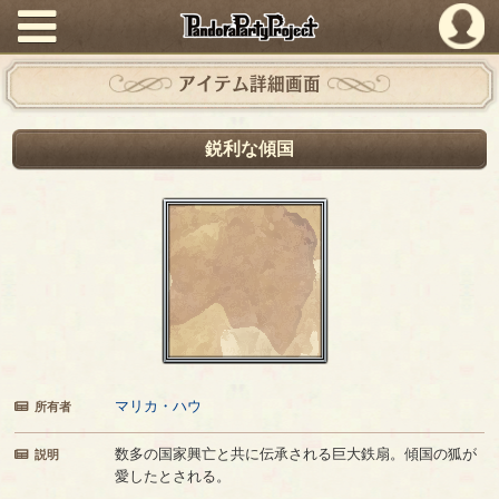
PandoraPartyProject
アイテム詳細画面
鋭利な傾国
マリカ・ハウ
所有者
数多の国家興亡と共に伝承される巨大鉄扇。傾国の狐が
説明
愛したとされる。