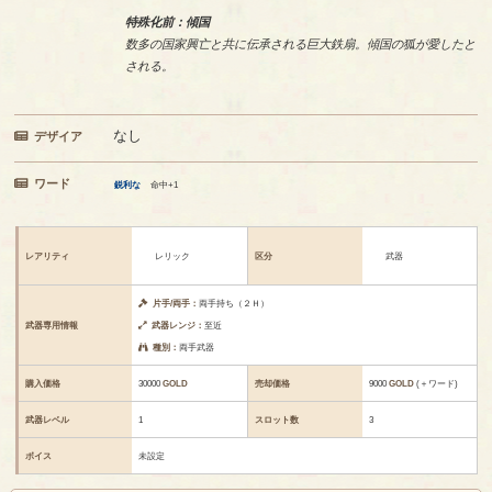
特殊化前：傾国
数多の国家興亡と共に伝承される巨大鉄扇。傾国の狐が愛したと
される。
なし
デザイア
ワード
鋭利な
命中+1
レアリティ
レリック
区分
武器
片手/両手：
両手持ち（２Ｈ）
武器専用情報
武器レンジ：
至近
種別：
両手武器
購入価格
30000
GOLD
売却価格
9000
GOLD
(＋ワード)
武器レベル
1
スロット数
3
ボイス
未設定