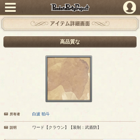
PandoraPartyProject
アイテム詳細画面
高品質な
白波 狛斗
所有者
ワード【クラウン】【装制：武盾防】
説明