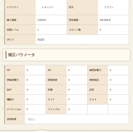
レアリティ
レギュラー
区分
クラウン
購入価格
0
GOLD
売却価格
100
GOLD
武器レベル
1
スロット数
0
ボイス
未設定
補正パラメータ
HP
0
AP
0
物理攻撃力
5
神秘攻撃力
0
防御技術
0
特殊抵抗
0
命中
0
回避
0
反応
0
機動力
0
ＥＸＦ
0
ＥＸＡ
0
クリティカル
0
ファンブル
0
追加効果
（なし）